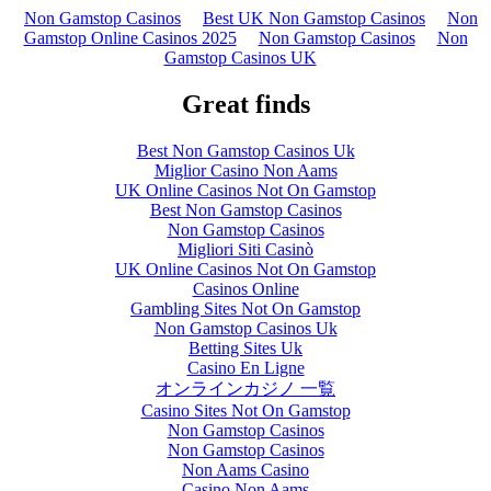
Non Gamstop Casinos
Best UK Non Gamstop Casinos
Non
Gamstop Online Casinos 2025
Non Gamstop Casinos
Non
Gamstop Casinos UK
Great finds
Best Non Gamstop Casinos Uk
Miglior Casino Non Aams
UK Online Casinos Not On Gamstop
Best Non Gamstop Casinos
Non Gamstop Casinos
Migliori Siti Casinò
UK Online Casinos Not On Gamstop
Casinos Online
Gambling Sites Not On Gamstop
Non Gamstop Casinos Uk
Betting Sites Uk
Casino En Ligne
オンラインカジノ 一覧
Casino Sites Not On Gamstop
Non Gamstop Casinos
Non Gamstop Casinos
Non Aams Casino
Casino Non Aams