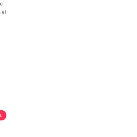
De
 el
o