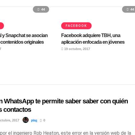
44
44
FACEBOOK
 y Snapchat se asocian
Facebook adquiere TBH, una
 contenidos originales
aplicación enfocada en jóvenes
7
19 octubre, 2017
en WhatsApp te permite saber saber con quién
s contactos
ping
ctubre, 2017
0
por el ingeniero Rob Heaton, este error en la versión web de la