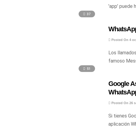
'app' puede 
37
WhatsApp
Posted On 4 oc
Los llamados
famoso Messe
51
Google As
WhatsAp
Posted On 26 s
Si tienes Goo
aplicación W