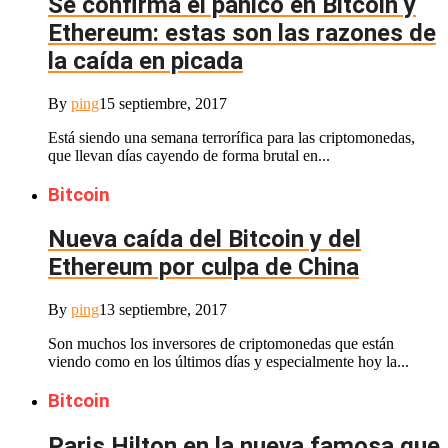
Se confirma el pánico en Bitcoin y
Ethereum: estas son las razones de
la caída en picada
By
ping
15 septiembre, 2017
Está siendo una semana terrorífica para las criptomonedas,
que llevan días cayendo de forma brutal en...
Bitcoin
Nueva caída del Bitcoin y del
Ethereum por culpa de China
By
ping
13 septiembre, 2017
Son muchos los inversores de criptomonedas que están
viendo como en los últimos días y especialmente hoy la...
Bitcoin
Paris Hilton en la nueva famosa que