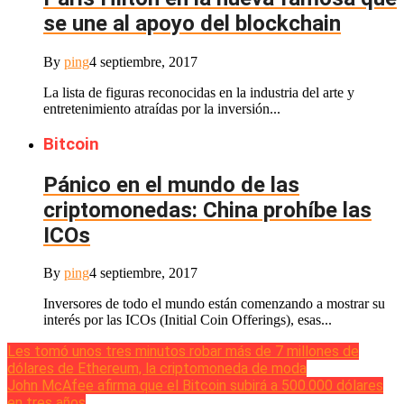
se une al apoyo del blockchain
By
ping
4 septiembre, 2017
La lista de figuras reconocidas en la industria del arte y
entretenimiento atraídas por la inversión...
Bitcoin
Pánico en el mundo de las
criptomonedas: China prohíbe las
ICOs
By
ping
4 septiembre, 2017
Inversores de todo el mundo están comenzando a mostrar su
interés por las ICOs (Initial Coin Offerings), esas...
Les tomó unos tres minutos robar más de 7 millones de
dólares de Ethereum, la criptomoneda de moda
John McAfee afirma que el Bitcoin subirá a 500.000 dólares
en tres años