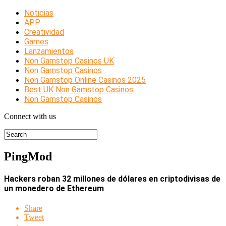
Noticias
APP
Creatividad
Games
Lanzamientos
Non Gamstop Casinos UK
Non Gamstop Casinos
Non Gamstop Online Casinos 2025
Best UK Non Gamstop Casinos
Non Gamstop Casinos
Connect with us
PingMod
Hackers roban 32 millones de dólares en criptodivisas de
un monedero de Ethereum
Share
Tweet